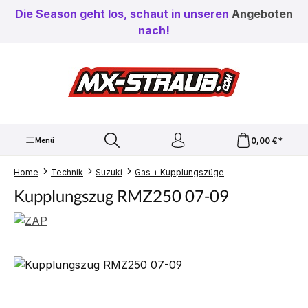
Zum Hauptinhalt springen
Die Season geht los, schaut in unseren
Angeboten
nach!
0,00 €*
Menü
Home
Technik
Suzuki
Gas + Kupplungszüge
Kupplungszug RMZ250 07-09
Bildergalerie überspringen