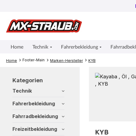
um Hauptinhalt springen
Zur Suche springen
Zur Hauptnavigation springen
Home
Technik
Fahrerbekleidung
Fahrradbek
Footer-Main
Home
Marken-Hersteller
KYB
Kategorien
Technik
Fahrerbekleidung
Fahrradbekleidung
Freizeitbekleidung
KYB