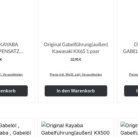
 KAYABA
Original Gabelführung(außen)
O
PENSATZ
Kawasaki KX65 1 paar
GABE
KAWASAKI
CR
 €
22,95 €
egulärer Preis:
Regulärer Preis:
gl. Versandkosten
Preise inkl. MwSt. zzgl. Versandkosten
Preise
renkorb
In den Warenkorb