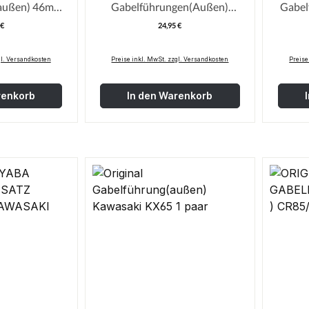
) 46mm /
Gabelführungen(Außen)
Gabelf
hoch
Kawasaki KX125/250 91-95
 €
24,95 €
egulärer Preis:
Regulärer Preis:
43MM
gl. Versandkosten
Preise inkl. MwSt. zzgl. Versandkosten
Preise
renkorb
In den Warenkorb