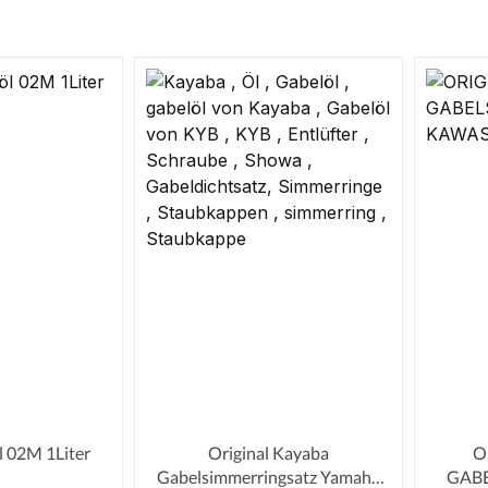
l 02M 1Liter
Original Kayaba
O
Gabelsimmerringsatz Yamaha
GAB