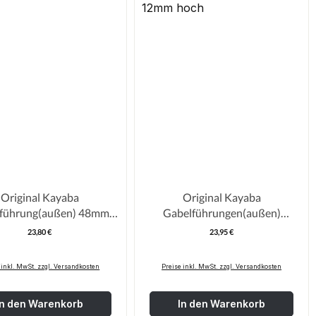
Original Kayaba
Original Kayaba
ührung(außen) 48mm
Gabelführungen(außen)
/250 02-08
KX125/250 02-03 48mm /
23,80 €
23,95 €
Regulärer Preis:
Regulärer Pre
1Paar
12mm hoch
 inkl. MwSt. zzgl. Versandkosten
Preise inkl. MwSt. zzgl. Versandkosten
In den Warenkorb
In den Warenkorb