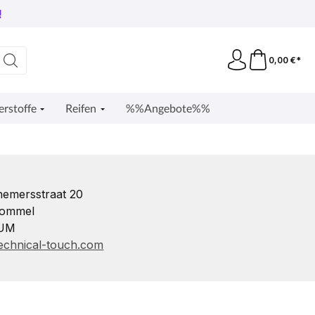
!
0,00 €*
erstoffe
Reifen
%%Angebote%%
emersstraat 20
Lommel
IUM
echnical-touch.com