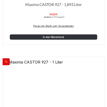
Maxima CASTOR 927 - 1,893 Liter
54,50 €
Verkaufspreis:
Regulärer Preis:
55,80 €
(2.33% gespart)
Preise inkl. MwSt. zzgl. Versandkosten
In den Warenkorb
%
Rabatt