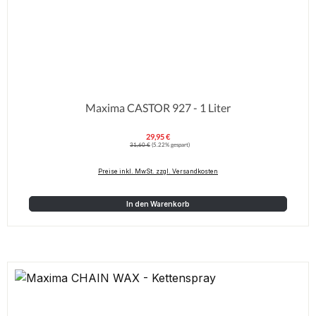
Maxima CASTOR 927 - 1 Liter
29,95 €
Verkaufspreis:
Regulärer Preis:
31,60 €
(5.22% gespart)
Preise inkl. MwSt. zzgl. Versandkosten
In den Warenkorb