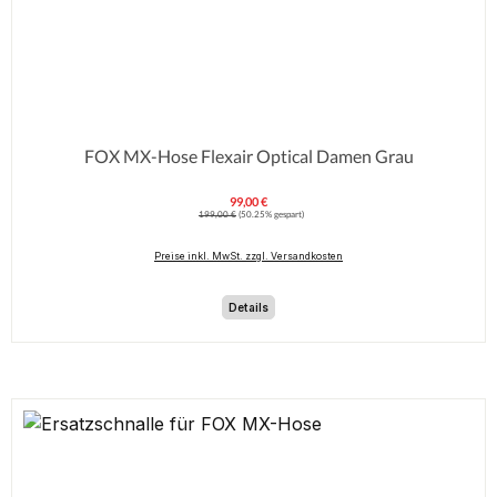
FOX MX-Hose Flexair Optical Damen Grau
99,00 €
Verkaufspreis:
Regulärer Preis:
199,00 €
(50.25% gespart)
Preise inkl. MwSt. zzgl. Versandkosten
Details