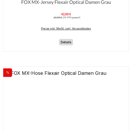
FOX MX-Jersey Flexair Optical Damen Grau
42,00 €
Verkaufspreis:
Regulärer Preis:
69,99 €
(39.99% gespart)
Preise inkl. MwSt. zzgl. Versandkosten
Details
%
Rabatt