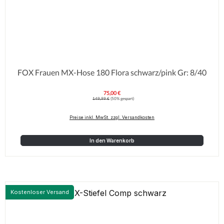
FOX Frauen MX-Hose 180 Flora schwarz/pink Gr: 8/40
75,00 €
Verkaufspreis:
Regulärer Preis:
149,99 €
(50% gespart)
Preise inkl. MwSt. zzgl. Versandkosten
In den Warenkorb
Kostenloser Versand