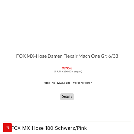
FOX MX-Hose Damen Flexair Mach One Gr: 6/38
99,95 €
Verkaufspreis:
Regulärer Preis:
199,99 €
(50.02% gespart)
Preise inkl. MwSt. zzgl. Versandkosten
Details
%
Rabatt