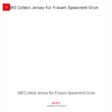
%
Rabatt
180 Collect Jersey für Frauen Spearmint Grün
40,49 €
Verkaufspreis:
Regulärer Preis:
44,99 €
(10% gespart)