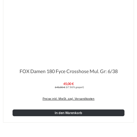
FOX Damen 180 Fyce Crosshose Mul. Gr: 6/38
45,00 €
Verkaufspreis:
Regulärer Preis:
140,00 €
(67.86% gespart)
Preise inkl. MwSt. zzgl. Versandkosten
In den Warenkorb