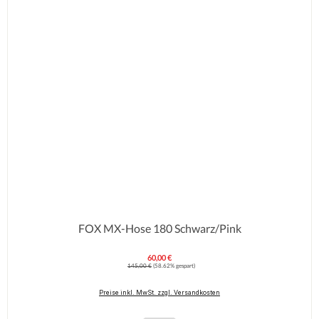
FOX MX-Hose 180 Schwarz/Pink
60,00 €
Verkaufspreis:
Regulärer Preis:
145,00 €
(58.62% gespart)
Preise inkl. MwSt. zzgl. Versandkosten