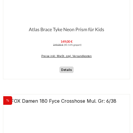
Atlas Brace Tyke Neon Prism für Kids
149,00 €
Verkaufspreis:
Regulärer Preis:
249,00 €
(40.16% gespart)
Preise inkl. MwSt. zzgl. Versandkosten
Details
%
Rabatt