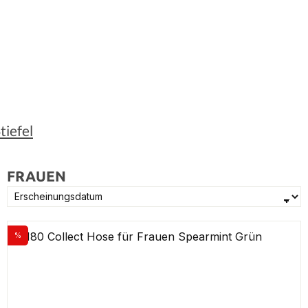
tiefel
FRAUEN
%
Rabatt