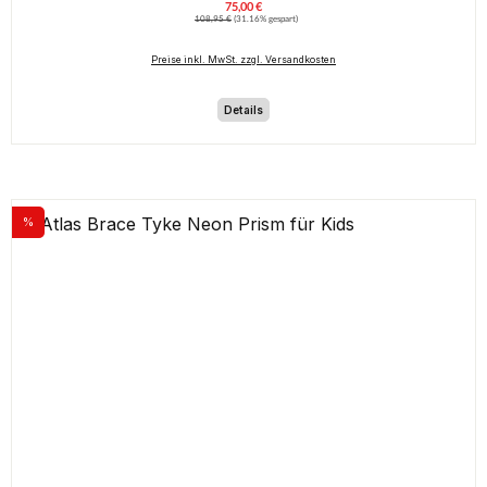
75,00 €
Verkaufspreis:
Regulärer Preis:
108,95 €
(31.16% gespart)
Preise inkl. MwSt. zzgl. Versandkosten
Details
%
Rabatt