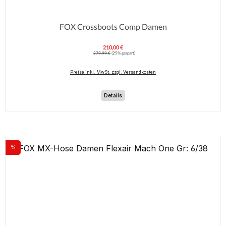
FOX Crossboots Comp Damen
210,00 €
Verkaufspreis:
Regulärer Preis:
279,99 €
(25% gespart)
Preise inkl. MwSt. zzgl. Versandkosten
Details
%
Rabatt