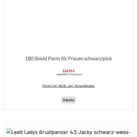
180 Shield Pants für Frauen schwarz/pink
134,99 €
Verkaufspreis:
Regulärer Preis:
149,99 €
(10% gespart)
Preise inkl. MwSt. zzgl. Versandkosten
Details