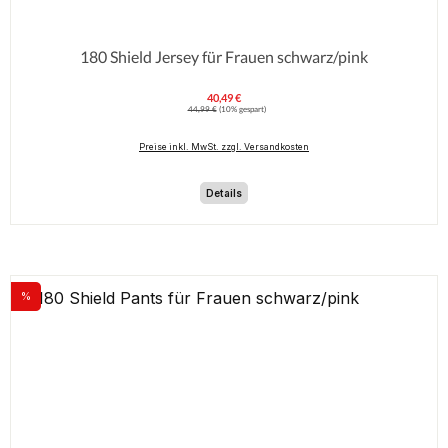
180 Shield Jersey für Frauen schwarz/pink
40,49 €
Verkaufspreis:
Regulärer Preis:
44,99 €
(10% gespart)
Preise inkl. MwSt. zzgl. Versandkosten
Details
%
Rabatt