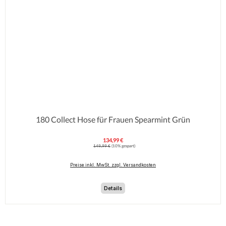
180 Collect Hose für Frauen Spearmint Grün
134,99 €
Verkaufspreis:
Regulärer Preis:
149,99 €
(10% gespart)
Preise inkl. MwSt. zzgl. Versandkosten
Details