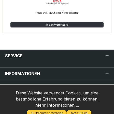
15,00 €
Verkaufspreis:
Regulärer Preis:
39,99 €
(62.49% gespart)
Preise inkl. MwSt. zzgl. Versandkosten
In den Warenkorb
SERVICE
INFORMATIONEN
INHALT
Diese Website verwendet Cookies, um eine
MARKEN-HERSTELLER
bestmögliche Erfahrung bieten zu können.
Mehr Informationen ...
Nur technisch notwendige
Konfigurieren