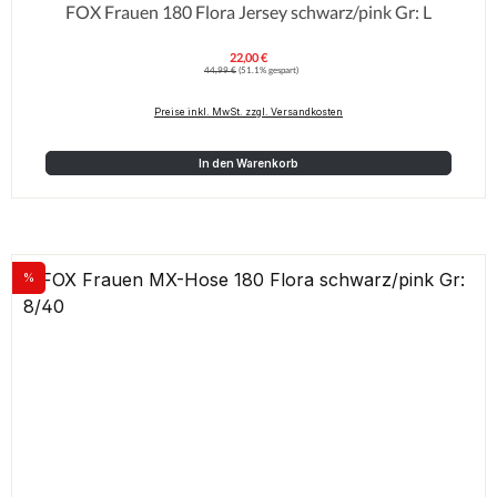
FOX Frauen 180 Flora Jersey schwarz/pink Gr: L
22,00 €
Verkaufspreis:
Regulärer Preis:
44,99 €
(51.1% gespart)
Preise inkl. MwSt. zzgl. Versandkosten
In den Warenkorb
%
Rabatt