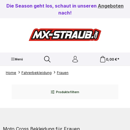
Zum Hauptinhalt springen
Die Season geht los, schaut in unseren
Angeboten
nach!
0,00 €*
Menü
Home
Fahrerbekleidung
Frauen
Produkte filtern
Moto Cross Bekleidung für Frauen