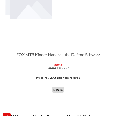
FOX MTB Kinder Handschuhe Defend Schwarz
30,00 €
Verkaufspreis:
Regulärer Preis:
40,00 €
(25% gespart)
Preise inkl. MwSt. zzgl. Versandkosten
Details