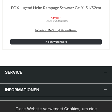
FOX Jugend Helm Rampage Schwarz Gr: YL51/52cm
149,00 €
Verkaufspreis:
Regulärer Preis:
199,99 €
(25.5% gespart)
Preise inkl. MwSt. zzgl. Versandkosten
In den Warenkorb
SERVICE
INFORMATIONEN
INHALT
Diese Website verwendet Cookies, um eine