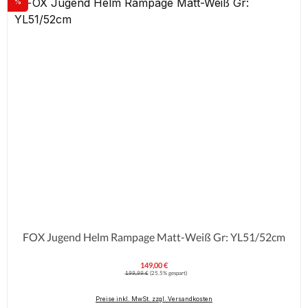
%
Rabatt
FOX Jugend Helm Rampage Matt-Weiß Gr: YL51/52cm
149,00 €
Verkaufspreis:
Regulärer Preis:
199,99 €
(25.5% gespart)
Preise inkl. MwSt. zzgl. Versandkosten