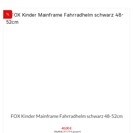
%
Rabatt
FOX Kinder Mainframe Fahrradhelm schwarz 48-52cm
40,00 €
Verkaufspreis:
Regulärer Preis:
79,99 €
(49.99% gespart)