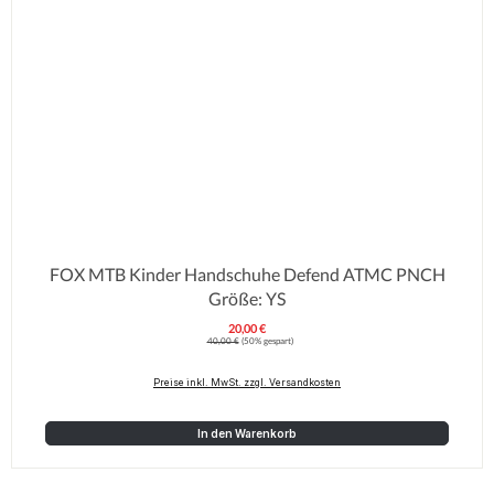
FOX MTB Kinder Handschuhe Defend ATMC PNCH
Größe: YS
20,00 €
Verkaufspreis:
Regulärer Preis:
40,00 €
(50% gespart)
Preise inkl. MwSt. zzgl. Versandkosten
In den Warenkorb