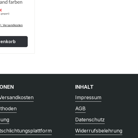
sand farben
 €
erkaufspreis:
s:
 gespart)
gl. Versandkosten
renkorb
IONEN
INHALT
 Versandkosten
Impressum
thoden
AGB
gung
Datenschutz
tschlichtungsplattform
Widerrufsbelehrung