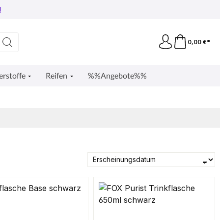
!
0,00 €*
erstoffe
Reifen
%%Angebote%%