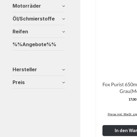
Motorräder
Öl/Schmierstoffe
Reifen
%%Angebote%%
Hersteller
Preis
Fox Purist 650ml
Grau(M
17,00
R
Preise inkl. MwSt. zz
In den Wa