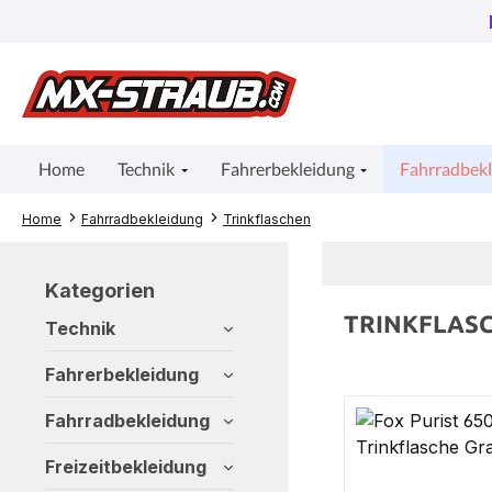
um Hauptinhalt springen
Zur Suche springen
Zur Hauptnavigation springen
Home
Technik
Fahrerbekleidung
Fahrradbek
Home
Fahrradbekleidung
Trinkflaschen
Kategorien
TRINKFLAS
Technik
Fahrerbekleidung
Fahrradbekleidung
Freizeitbekleidung