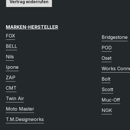
Vertrag widerrufen
MARKEN-HERSTELLER
FOX
Bridgestone
BELL
POD
Nils
Oset
Ipone
Works Conne
ZAP
Bolt
CMT
Scott
Twin Air
Muc-Off
Moto Master
NGK
T.M.Designworks