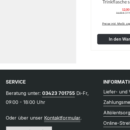
Trinkflasche 
12,00
V
Regulärer Prei
16,00 €
(25%
Preise inkl. MwSt. zz
In den Wa
SERVICE
INFORMAT
Liefer- und
Beratung unter:
03423 701755
Di-Fr,
09:00 - 18:00 Uhr
Zahlungsme
Altölentsor
Oder über unser
Kontaktformular
.
Online-Strei