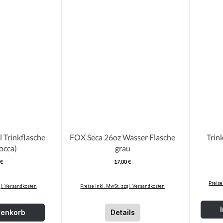
 Trinkflasche
FOX Seca 26oz Wasser Flasche
Trin
occa)
grau
 €
17,00 €
egulärer Preis:
Regulärer Preis:
Preise
gl. Versandkosten
Preise inkl. MwSt. zzgl. Versandkosten
renkorb
Details