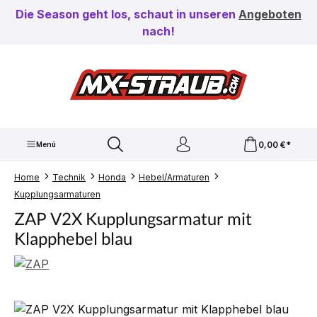
Zum Hauptinhalt springen
Die Season geht los, schaut in unseren
Angeboten
nach!
0,00 €*
Menü
Home
Technik
Honda
Hebel/Armaturen
Kupplungsarmaturen
ZAP V2X Kupplungsarmatur mit
Klapphebel blau
Bildergalerie überspringen