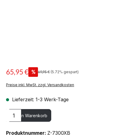
65,95 €
%
69,95 €
(5.72% gespart)
Preise inkl. MwSt. zzgl. Versandkosten
Lieferzeit: 1-3 Werk-Tage
Produkt Anzahl: Gib den gewünschten Wert ein oder benutze die
In den Warenkorb
Produktnummer:
Z-7300XB