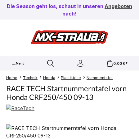
Zum Hauptinhalt springen
Die Season geht los, schaut in unseren
Angeboten
nach!
0,00 €*
Menü
Home
Technik
Honda
Plastikteile
Nummerntafel
RACE TECH Startnummerntafel vorn
Honda CRF250/450 09-13
Bildergalerie überspringen