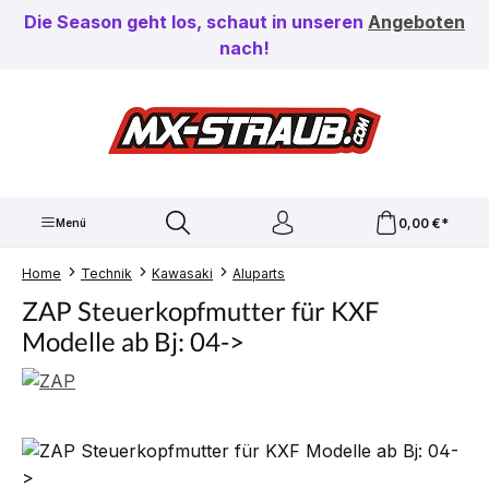
Zum Hauptinhalt springen
Die Season geht los, schaut in unseren
Angeboten
nach!
0,00 €*
Menü
Home
Technik
Kawasaki
Aluparts
ZAP Steuerkopfmutter für KXF
Modelle ab Bj: 04->
Bildergalerie überspringen