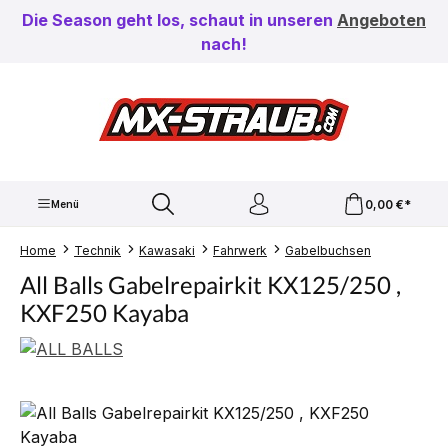
Zum Hauptinhalt springen
Die Season geht los, schaut in unseren
Angeboten
nach!
0,00 €*
Menü
Home
Technik
Kawasaki
Fahrwerk
Gabelbuchsen
All Balls Gabelrepairkit KX125/250 ,
KXF250 Kayaba
Bildergalerie überspringen