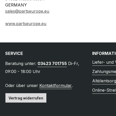
GERMANY
sales@partseurope.eu
www.partseurope.eu
SERVICE
INFORMAT
Liefer- und
Beratung unter:
03423 701755
Di-Fr,
09:00 - 18:00 Uhr
Zahlungsme
Altölentsor
Oder über unser
Kontaktformular
.
Online-Strei
Vertrag widerrufen