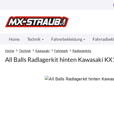
um Hauptinhalt springen
Zur Suche springen
Zur Hauptnavigation springen
Home
Technik
Fahrerbekleidung
Fahrradbek
Home
Technik
Kawasaki
Fahrwerk
Radlagerkits
All Balls Radlagerkit hinten Kawasaki 
Bildergalerie überspringen