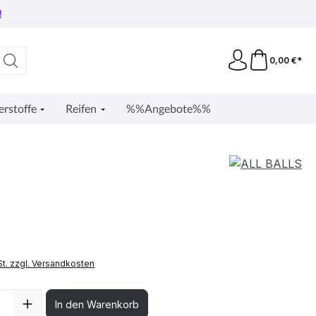
!
0,00 €*
erstoffe
Reifen
%%Angebote%%
St. zzgl. Versandkosten
l: Gib den gewünschten Wert ein oder benutze die Schaltflächen
In den Warenkorb