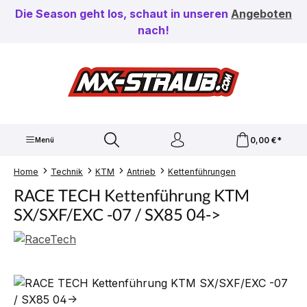
Zum Hauptinhalt springen
Die Season geht los, schaut in unseren
Angeboten
nach!
0,00 €*
Menü
Home
Technik
KTM
Antrieb
Kettenführungen
RACE TECH Kettenführung KTM
SX/SXF/EXC -07 / SX85 04->
Bildergalerie überspringen