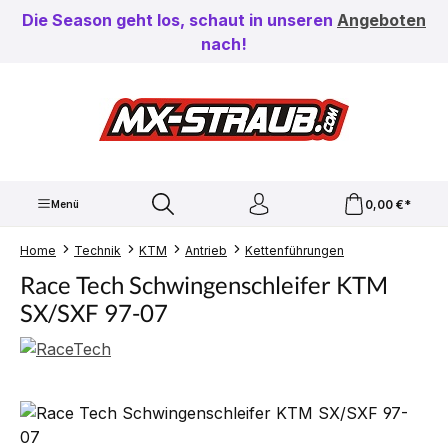
Zum Hauptinhalt springen
Die Season geht los, schaut in unseren
Angeboten
nach!
0,00 €*
Menü
Home
Technik
KTM
Antrieb
Kettenführungen
Race Tech Schwingenschleifer KTM
SX/SXF 97-07
Bildergalerie überspringen