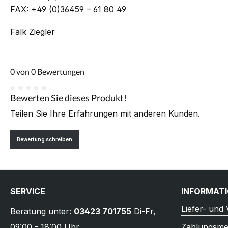
FAX: +49 (0)36459 – 61 80 49
Falk Ziegler
0 von 0 Bewertungen
Bewerten Sie dieses Produkt!
Durchschnittliche Bewertung von 0 von 5 Sternen
Teilen Sie Ihre Erfahrungen mit anderen Kunden.
Bewertung schreiben
SERVICE
INFORMAT
Liefer- und
Beratung unter:
03423 701755
Di-Fr,
09:00 - 18:00 Uhr
Zahlungsme