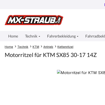
um Hauptinhalt springen
Zur Suche springen
Zur Hauptnavigation springen
Home
Technik
Fahrerbekleidung
Fahrradbek
Home
Technik
KTM
Antrieb
Kettenritzel
Motorritzel für KTM SX85 30-17 14Z
Bildergalerie überspringen