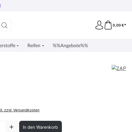
!
0,00 €*
erstoffe
Reifen
%%Angebote%%
St. zzgl. Versandkosten
l: Gib den gewünschten Wert ein oder benutze die Schaltflächen
In den Warenkorb