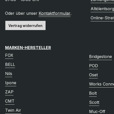
Altölentsor
Oder über unser
Kontaktformular
.
Online-Strei
Vertrag widerrufen
MARKEN-HERSTELLER
FOX
Bridgestone
BELL
POD
Nils
Oset
Ipone
Works Conne
ZAP
Bolt
CMT
Scott
Twin Air
Muc-Off