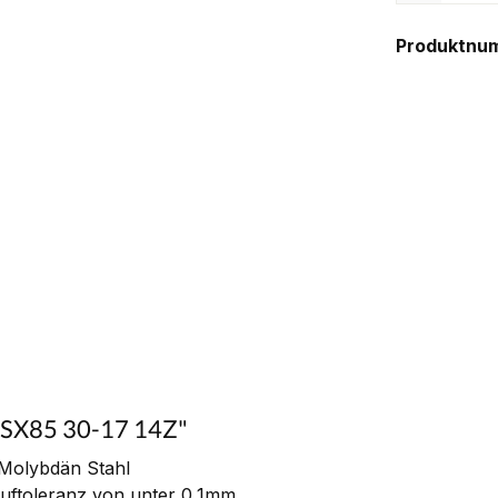
Produktnu
M SX85 30-17 14Z"
Molybdän Stahl
auftoleranz von unter 0,1mm