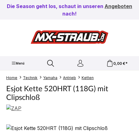
Zum Hauptinhalt springen
Die Season geht los, schaut in unseren
Angeboten
nach!
0,00 €*
Menü
Home
Technik
Yamaha
Antrieb
Ketten
Esjot Kette 520HRT (118G) mit
Clipschloß
Bildergalerie überspringen