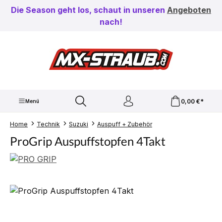
Zum Hauptinhalt springen
Die Season geht los, schaut in unseren
Angeboten
nach!
0,00 €*
Menü
Home
Technik
Suzuki
Auspuff + Zubehör
ProGrip Auspuffstopfen 4Takt
Bildergalerie überspringen