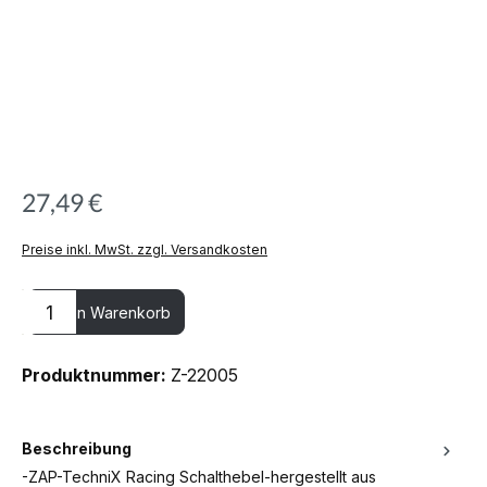
27,49 €
Preise inkl. MwSt. zzgl. Versandkosten
Produkt Anzahl: Gib den gewünschten Wert ein oder benutze die
In den Warenkorb
Produktnummer:
Z-22005
Beschreibung
-ZAP-TechniX Racing Schalthebel-hergestellt aus