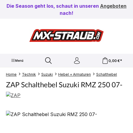
Zum Hauptinhalt springen
Die Season geht los, schaut in unseren
Angeboten
nach!
0,00 €*
Menü
Home
Technik
Suzuki
Hebel + Armaturen
Schalthebel
ZAP Schalthebel Suzuki RMZ 250 07-
Bildergalerie überspringen