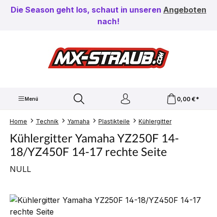
Zum Hauptinhalt springen
Die Season geht los, schaut in unseren
Angeboten
nach!
0,00 €*
Menü
Home
Technik
Yamaha
Plastikteile
Kühlergitter
Kühlergitter Yamaha YZ250F 14-
18/YZ450F 14-17 rechte Seite
NULL
Bildergalerie überspringen