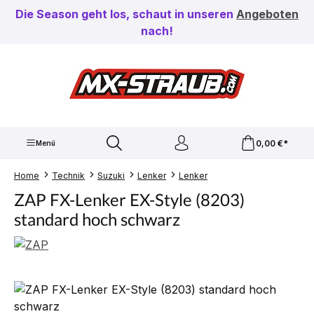
Zum Hauptinhalt springen
Die Season geht los, schaut in unseren
Angeboten
nach!
0,00 €*
Menü
Home
Technik
Suzuki
Lenker
Lenker
ZAP FX-Lenker EX-Style (8203)
standard hoch schwarz
Bildergalerie überspringen