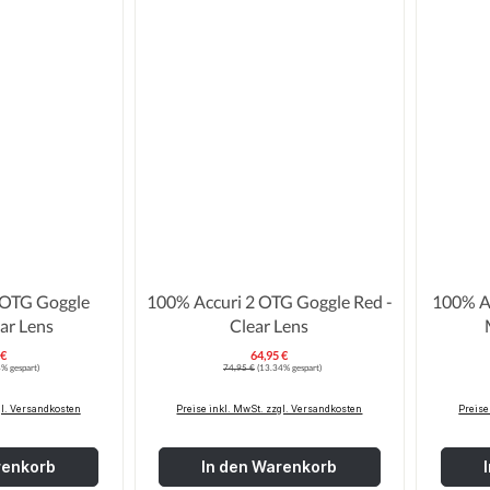
 OTG Goggle
100% Accuri 2 OTG Goggle Red -
100% Ac
ear Lens
Clear Lens
 €
64,95 €
erkaufspreis:
Verkaufspreis:
Regulärer Preis:
% gespart)
74,95 €
(13.34% gespart)
gl. Versandkosten
Preise inkl. MwSt. zzgl. Versandkosten
Preise
renkorb
In den Warenkorb