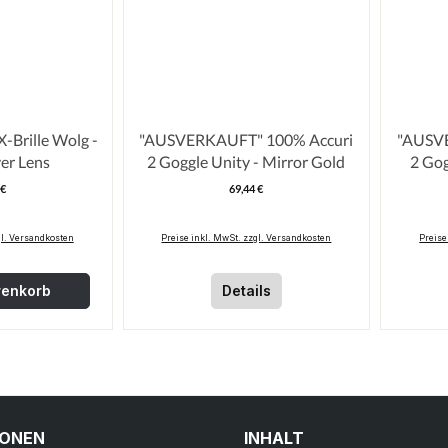
-Brille Wolg -
"AUSVERKAUFT" 100% Accuri
"AUSVERKA
ver Lens
2 Goggle Unity - Mirror Gold
2 Gog
 €
69,44 €
egulärer Preis:
Regulärer Preis:
gl. Versandkosten
Preise inkl. MwSt. zzgl. Versandkosten
Preise
renkorb
Details
IONEN
INHALT