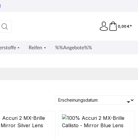
!
0,00 €*
erstoffe
Reifen
%%Angebote%%