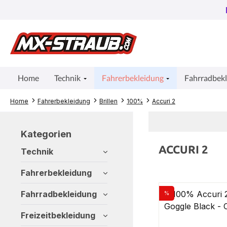
um Hauptinhalt springen
Zur Suche springen
Zur Hauptnavigation springen
Home
Technik
Fahrerbekleidung
Fahrradbek
Home
Fahrerbekleidung
Brillen
100%
Accuri 2
Kategorien
ACCURI 2
Technik
Fahrerbekleidung
Fahrradbekleidung
%
Rabatt
Freizeitbekleidung