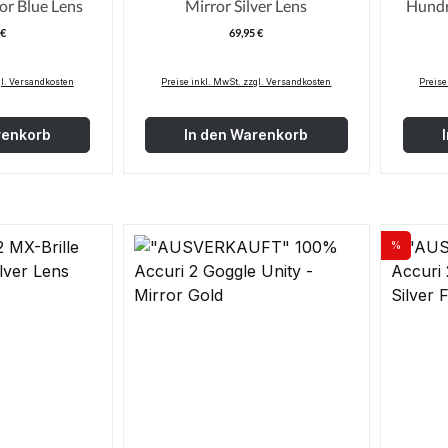
ror Blue Lens
Mirror Silver Lens
Hundr
 €
69,95 €
egulärer Preis:
Regulärer Preis:
gl. Versandkosten
Preise inkl. MwSt. zzgl. Versandkosten
Preise
renkorb
In den Warenkorb
%
Rabatt