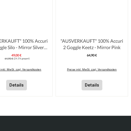
UFT" 100% Accuri
"AUSVERKAUFT" 100% Accuri
gle Silo - Mirror Silver
2 Goggle Keetz - Mirror Pink
Flash
49,00 €
64,90 €
Verkaufspreis:
Regulärer Pre
Regulärer Preis:
64,90 €
(24.5% gespart)
 inkl. MwSt. zzgl. Versandkosten
Preise inkl. MwSt. zzgl. Versandkosten
Details
Details