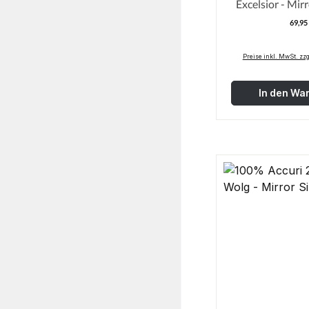
Excelsior - Mir
69,95
R
Preise inkl. MwSt. zz
In den Wa