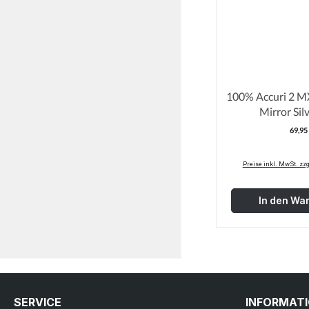
100% Accuri 2 MX
Mirror Sil
69,95
R
Preise inkl. MwSt. zz
In den Wa
SERVICE
INFORMAT