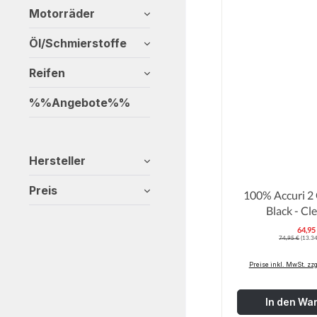
Motorräder
Öl/Schmierstoffe
Reifen
%%Angebote%%
Hersteller
Preis
100% Accuri 2
Black - Cl
64,95
V
Regulärer Preis:
74,95 €
(13.34
Preise inkl. MwSt. zz
In den Wa