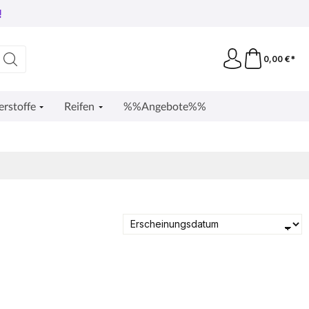
!
0,00 €*
erstoffe
Reifen
%%Angebote%%