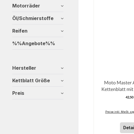
Motorräder
Öl/Schmierstoffe
Reifen
%%Angebote%%
Hersteller
Kettblatt Größe
Moto Master 
Kettenblatt mi
Preis
GasGas 2
42,50
R
Preise inkl. MwSt. zz
Detai