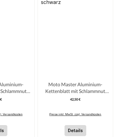
Aluminium-
Moto Master Aluminium-
t Schlammnut
Kettenblatt mit Schlammnut
1-> 125ccm-> Rot
GasGas 125ccm-> 2021->
 €
42,50 €
egulärer Preis:
Regulärer Preis:
schwarz
gl. Versandkosten
Preise inkl. MwSt. zzgl. Versandkosten
ls
Details