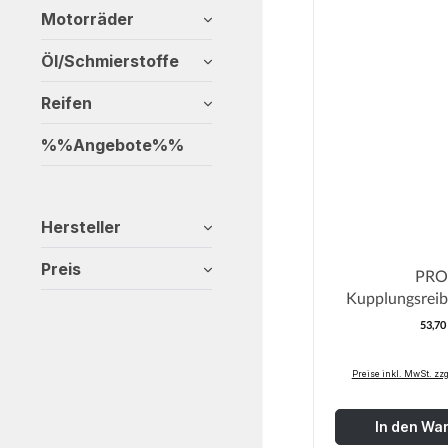
Motorräder
Öl/Schmierstoffe
Reifen
%%Angebote%%
Hersteller
Preis
PRO
Kupplungsreib
CRF1
53,70
R
Preise inkl. MwSt. zz
In den Wa