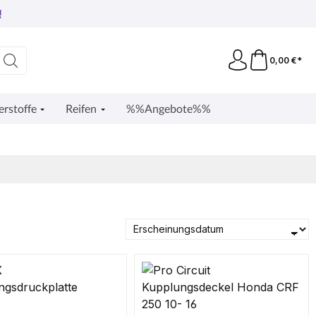
!
0,00 €*
erstoffe
Reifen
%%Angebote%%