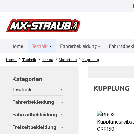
um Hauptinhalt springen
Zur Suche springen
Zur Hauptnavigation springen
Home
Technik
Fahrerbekleidung
Fahrradbek
Home
Technik
Honda
Motorteile
Kupplung
Kategorien
KUPPLUNG
Technik
Fahrerbekleidung
Fahrradbekleidung
Freizeitbekleidung