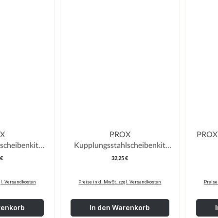
X
PROX
PROX 
scheibenkit
Kupplungsstahlscheibenkit
50
CRF150
 €
32,25 €
egulärer Preis:
Regulärer Preis:
gl. Versandkosten
Preise inkl. MwSt. zzgl. Versandkosten
Preise
renkorb
In den Warenkorb