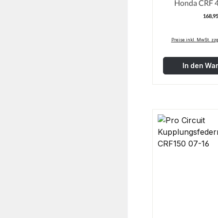
Honda CRF 4
168,95
R
Preise inkl. MwSt. zz
In den Wa