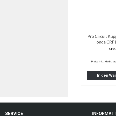
Pro Circuit Kup
Honda CRF1
44,95
R
Preise inkl. MwSt. zz
In den Wa
SERVICE
INFORMAT