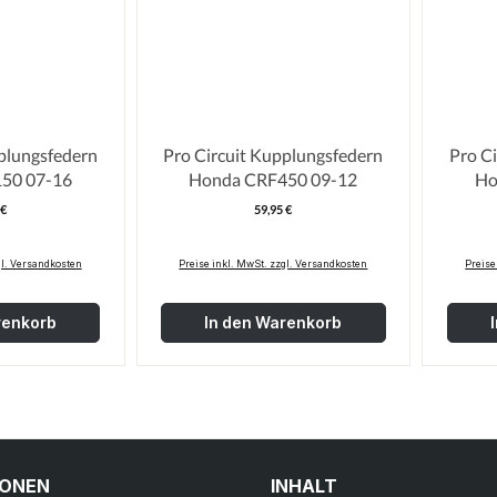
plungsfedern
Pro Circuit Kupplungsfedern
Pro C
50 07-16
Honda CRF450 09-12
 €
59,95 €
egulärer Preis:
Regulärer Preis:
gl. Versandkosten
Preise inkl. MwSt. zzgl. Versandkosten
Preise
renkorb
In den Warenkorb
IONEN
INHALT