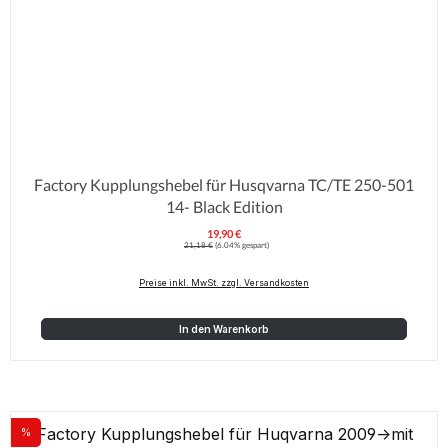
Factory Kupplungshebel für Husqvarna TC/TE 250-501
14- Black Edition
19,90 €
Verkaufspreis:
Regulärer Preis:
21,18 €
(6.04% gespart)
Preise inkl. MwSt. zzgl. Versandkosten
In den Warenkorb
%
Rabatt