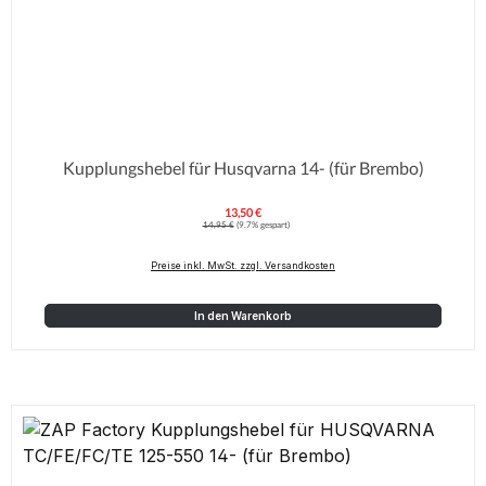
Kupplungshebel für Husqvarna 14- (für Brembo)
13,50 €
Verkaufspreis:
Regulärer Preis:
14,95 €
(9.7% gespart)
Preise inkl. MwSt. zzgl. Versandkosten
In den Warenkorb