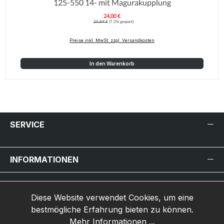
125-550 14- mit Magurakupplung
24,00 €
Verkaufspreis:
Regulärer Preis:
25,89 €
(7.3% gespart)
Preise inkl. MwSt. zzgl. Versandkosten
In den Warenkorb
SERVICE
INFORMATIONEN
INHALT
Diese Website verwendet Cookies, um eine
MARKEN-HERSTELLER
bestmögliche Erfahrung bieten zu können.
Mehr Informationen ...