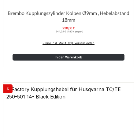
Brembo Kupplungszylinder Kolben Ø9mm , Hebelabstand
18mm
230,00 €
Verkaufspreis:
Regulärer Preis:
244,25 €
(5.83% gespart)
Preise inkl. MwSt. zzgl. Versandkosten
In den Warenkorb
%
Rabatt