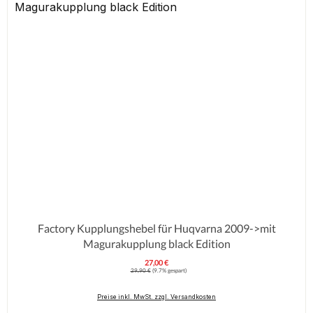
Factory Kupplungshebel für Huqvarna 2009->mit
Magurakupplung black Edition
27,00 €
Verkaufspreis:
Regulärer Preis:
29,90 €
(9.7% gespart)
Preise inkl. MwSt. zzgl. Versandkosten