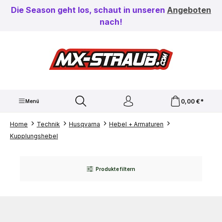
Zum Hauptinhalt springen
Die Season geht los, schaut in unseren
Angeboten
nach!
0,00 €*
Menü
Home
Technik
Husqvarna
Hebel + Armaturen
Kupplungshebel
Produkte filtern