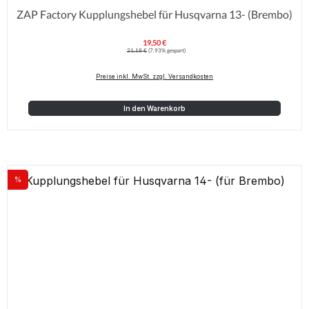
ZAP Factory Kupplungshebel für Husqvarna 13- (Brembo)
19,50 €
Verkaufspreis:
Regulärer Preis:
21,18 €
(7.93% gespart)
Preise inkl. MwSt. zzgl. Versandkosten
In den Warenkorb
%
Rabatt