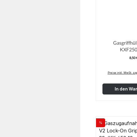
Gasgriffhül
KXF250
8,50 
R
Preise inkl. MwSt. zz
In den Wa
%
Rabatt