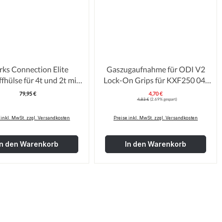
ks Connection Elite
Gaszugaufnahme für ODI V2
fhülse für 4t und 2t mit
Lock-On Grips für KXF250 04-
Einspritzung
19/KXF450 06-18
79,95 €
4,70 €
Regulärer Preis:
Verkaufspreis
Regulärer Preis:
(Aufnahme"K")
4,83 €
(2.69% gespart)
 inkl. MwSt. zzgl. Versandkosten
Preise inkl. MwSt. zzgl. Versandkosten
In den Warenkorb
In den Warenkorb