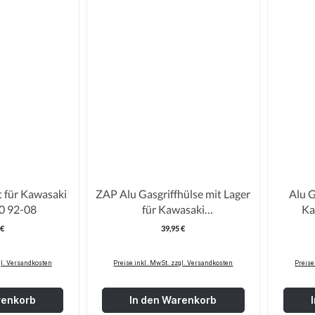
t für Kawasaki
ZAP Alu Gasgriffhülse mit Lager
Alu G
KX125/250 92-08
für Kawasaki
Ka
KXF250/450/RMZ/YZF
 €
39,95 €
egulärer Preis:
Regulärer Preis:
gl. Versandkosten
Preise inkl. MwSt. zzgl. Versandkosten
Preise
renkorb
In den Warenkorb