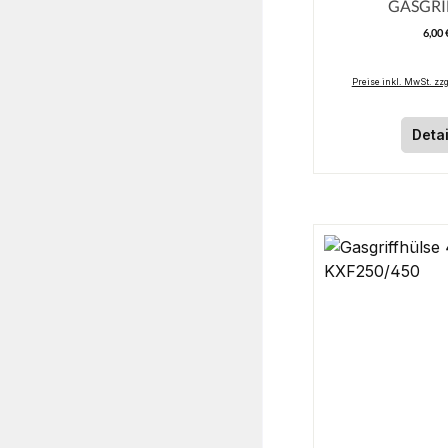
GASGRI
6,00 
R
Preise inkl. MwSt. zz
Detai