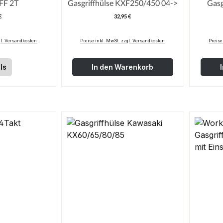
FF 2T
Gasgriffhülse KXF250/450 04->
€
32,95 €
egulärer Preis:
Regulärer Preis:
gl. Versandkosten
Preise inkl. MwSt. zzgl. Versandkosten
Preise
ls
In den Warenkorb