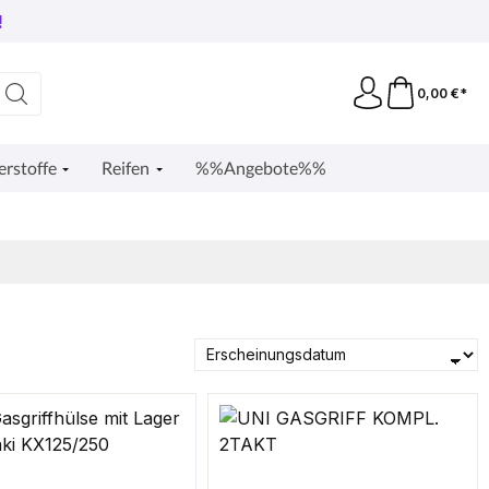
!
0,00 €*
erstoffe
Reifen
%%Angebote%%