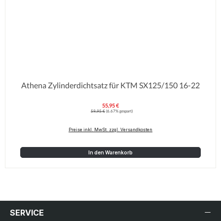
Athena Zylinderdichtsatz für KTM SX125/150 16-22
55,95 €
Verkaufspreis:
Regulärer Preis:
59,95 €
(6.67% gespart)
Preise inkl. MwSt. zzgl. Versandkosten
In den Warenkorb
SERVICE