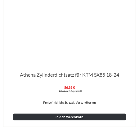
Athena Zylinderdichtsatz für KTM SX85 18-24
56,95 €
Verkaufspreis:
Regulärer Preis:
59,95 €
(5% gespart)
Preise inkl. MwSt. zzgl. Versandkosten
In den Warenkorb