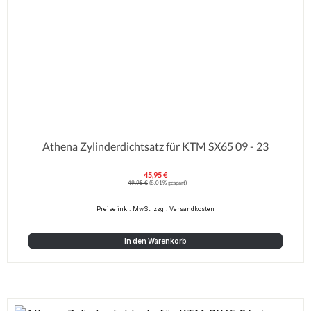
Athena Zylinderdichtsatz für KTM SX65 09 - 23
45,95 €
Verkaufspreis:
Regulärer Preis:
49,95 €
(8.01% gespart)
Preise inkl. MwSt. zzgl. Versandkosten
In den Warenkorb