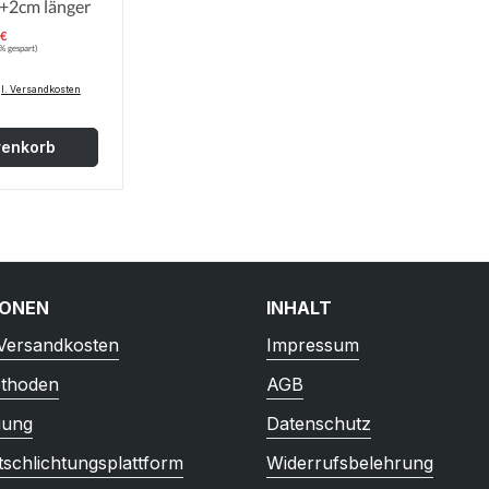
 09-> +2cm länger
 €
erkaufspreis:
:
% gespart)
gl. Versandkosten
renkorb
IONEN
INHALT
 Versandkosten
Impressum
thoden
AGB
gung
Datenschutz
tschlichtungsplattform
Widerrufsbelehrung