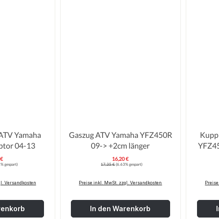
 ATV Yamaha
Gaszug ATV Yamaha YFZ450R
Kupp
YFM350R Raptor 04-13
09-> +2cm länger
 €
16,20 €
erkaufspreis:
Verkaufspreis:
Regulärer Preis:
% gespart)
17,35 €
(6.63% gespart)
gl. Versandkosten
Preise inkl. MwSt. zzgl. Versandkosten
Preise
renkorb
In den Warenkorb