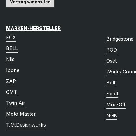
Vertrag widerrufen
MARKEN-HERSTELLER
FOX
Bridgestone
BELL
POD
Nils
Oset
Ipone
Works Conne
ZAP
Bolt
CMT
Scott
Twin Air
Muc-Off
Moto Master
NGK
T.M.Designworks