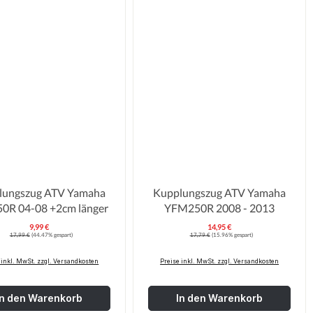
lungszug ATV Yamaha
Kupplungszug ATV Yamaha
YFZ450R 04-08 +2cm länger
YFM250R 2008 - 2013
9,99 €
14,95 €
Verkaufspreis:
Verkaufspreis
Regulärer Preis:
Regulärer Preis:
17,99 €
(44.47% gespart)
17,79 €
(15.96% gespart)
 inkl. MwSt. zzgl. Versandkosten
Preise inkl. MwSt. zzgl. Versandkosten
In den Warenkorb
In den Warenkorb