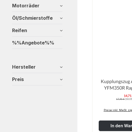
Motorräder
Öl/Schmierstoffe
Reifen
%%Angebote%%
Hersteller
Preis
Kupplungszug
14,71
V
Regulärer Preis:
17,95 €
(18.05
Preise inkl. MwSt. zz
In den Wa