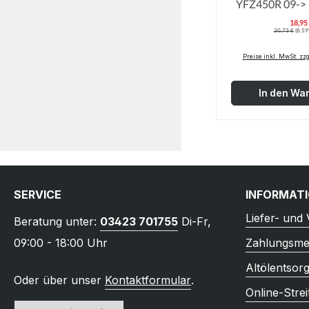
YFZ450R
18,95
V
Regulärer Preis
20,73 €
(8.59
Preise inkl. MwSt. zz
In den Wa
SERVICE
INFORMAT
Liefer- und
Beratung unter:
03423 701755
Di-Fr,
09:00 - 18:00 Uhr
Zahlungsme
Altölentsor
Oder über unser
Kontaktformular
.
Online-Strei