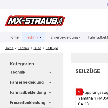
um Hauptinhalt springen
Zur Suche springen
Zur Hauptnavigation springen
Home
Technik
Fahrerbekleidung
Fahrradbek
Home
Technik
Quad
Seilzüge
Kategorien
SEILZÜGE
Technik
Fahrerbekleidung
Fahrradbekleidung
%
Rabatt
Freizeitbekleidung