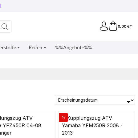
!
0,00 €*
erstoffe
Reifen
%%Angebote%%
%
Rabatt