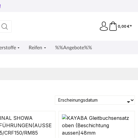
!
0,00 €*
erstoffe
Reifen
%%Angebote%%