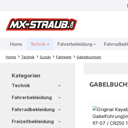
um Hauptinhalt springen
Zur Suche springen
Zur Hauptnavigation springen
Home
Technik
Fahrerbekleidung
Fahrradbek
Home
Technik
Suzuki
Fahrwerk
Gabelbuchsen
Kategorien
GABELBUCH
Technik
Fahrerbekleidung
Fahrradbekleidung
Freizeitbekleidung