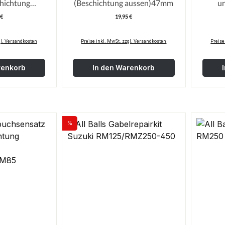
hichtung
(Beschichtung aussen)47mm
u
48mm
 €
19,95 €
egulärer Preis:
Regulärer Preis:
gl. Versandkosten
Preise inkl. MwSt. zzgl. Versandkosten
Preise
renkorb
In den Warenkorb
%
Rabatt