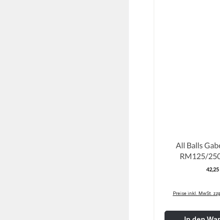
All Balls Gab
RM125/250
42,25
R
Preise inkl. MwSt. zz
In den Wa