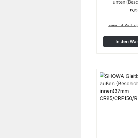
unten (Besc
innen)
19,95
R
Preise inkl. MwSt. zz
In den Wa