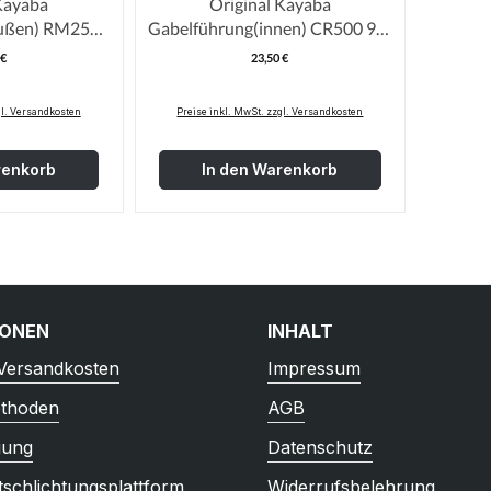
Kayaba
Original Kayaba
außen) RM250
Gabelführung(innen) CR500 98-
m / 12mm hoch
02 46mm 1Paar
 €
23,50 €
egulärer Preis:
Regulärer Preis:
gl. Versandkosten
Preise inkl. MwSt. zzgl. Versandkosten
renkorb
In den Warenkorb
IONEN
INHALT
 Versandkosten
Impressum
thoden
AGB
gung
Datenschutz
tschlichtungsplattform
Widerrufsbelehrung