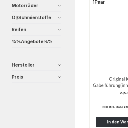
Motorräder
Öl/Schmierstoffe
Reifen
%%Angebote%%
Hersteller
Preis
Original 
Gabelführung(in
07 / CR
20,50
R
Preise inkl. MwSt. zz
In den Wa