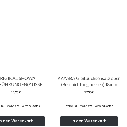
RIGINAL SHOWA
KAYABA Gleitbuchsensatz oben
FÜHRUNGEN(AUSSEN)
(Beschichtung aussen)48mm
85/CRF150/RM85
19,95 €
19,95 €
Regulärer Preis:
Regulärer Pre
 inkl. MwSt. zzgl. Versandkosten
Preise inkl. MwSt. zzgl. Versandkosten
In den Warenkorb
In den Warenkorb