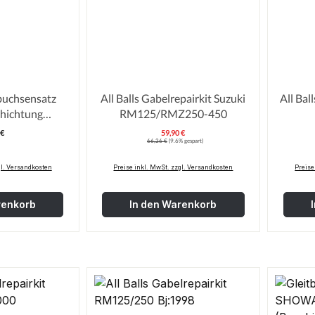
uchsensatz
All Balls Gabelrepairkit Suzuki
All Bal
chichtung
RM125/RMZ250-450
37mm
 €
59,90 €
egulärer Preis:
Verkaufspreis:
Regulärer Preis:
50/RM85
66,26 €
(9.6% gespart)
gl. Versandkosten
Preise inkl. MwSt. zzgl. Versandkosten
Preise
renkorb
In den Warenkorb