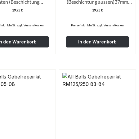
nten (Beschichtung
(Beschichtung aussen)37mm
innen)47mm
CR85/CRF150/RM85
19,95 €
19,95 €
Regulärer Preis:
Regulärer Pre
 inkl. MwSt. zzgl. Versandkosten
Preise inkl. MwSt. zzgl. Versandkosten
In den Warenkorb
In den Warenkorb