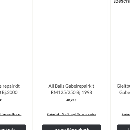
elrepairkit
All Balls Gabelrepairkit
Gleit
 Bj:2000
RM125/250 Bj:1998
Gabel unten (Beschic
 €
40,73 €
egulärer Preis:
Regulärer Preis:
gl. Versandkosten
Preise inkl. MwSt. zzgl. Versandkosten
Preise
renkorb
In den Warenkorb