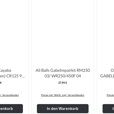
Kayaba
All Balls Gabelrepairkit RM250
O
nen) CR125 97-
03/ WR250/450F 04
GABEL
250 1996 46mm 1Paar
CR
 €
27,95 €
egulärer Preis:
Regulärer Preis:
gl. Versandkosten
Preise inkl. MwSt. zzgl. Versandkosten
Preise
renkorb
In den Warenkorb