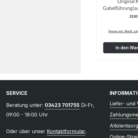
Original 
Gabelführung(
01-02 46m
23,50
R
Preise inkl. MwSt. zz
In den Wa
SERVICE
INFORMAT
Liefer- und
Beratung unter:
03423 701755
Di-Fr,
09:00 - 18:00 Uhr
Zahlungsme
Altölentsor
Oder über unser
Kontaktformular
.
Online-Strei