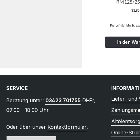
RM125/25
31,95
R
Preise inkl. MwSt. zz
In den Wa
SERVICE
INFORMAT
Liefer- und
Beratung unter:
03423 701755
Di-Fr,
09:00 - 18:00 Uhr
Zahlungsme
Altölentsor
Oder über unser
Kontaktformular
.
Online-Strei