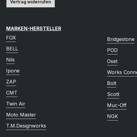
Vertrag widerrufen
MARKEN-HERSTELLER
FOX
Bridgestone
BELL
POD
Nils
Oset
Ipone
Works Conne
ZAP
Bolt
CMT
Scott
Twin Air
Muc-Off
Moto Master
NGK
T.M.Designworks