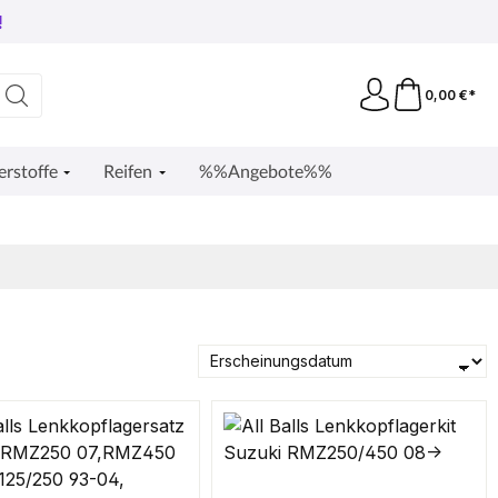
!
0,00 €*
erstoffe
Reifen
%%Angebote%%