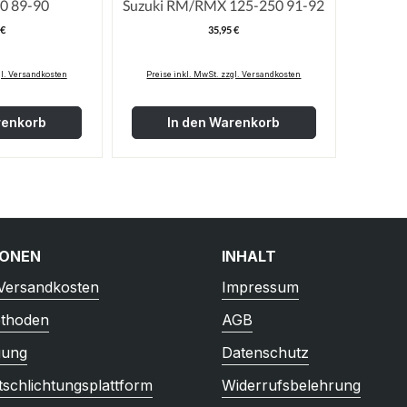
0 89-90
Suzuki RM/RMX 125-250 91-92
 €
35,95 €
egulärer Preis:
Regulärer Preis:
gl. Versandkosten
Preise inkl. MwSt. zzgl. Versandkosten
renkorb
In den Warenkorb
IONEN
INHALT
 Versandkosten
Impressum
thoden
AGB
gung
Datenschutz
tschlichtungsplattform
Widerrufsbelehrung