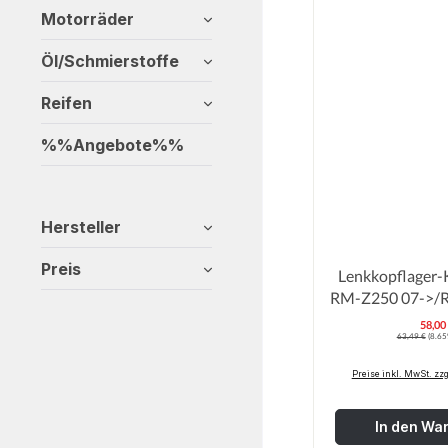
Motorräder
Öl/Schmierstoffe
Reifen
%%Angebote%%
Hersteller
Preis
Lenkkopflager-K
RM-Z250 07->/
58,00
V
Regulärer Preis
63,49 €
(8.65
Preise inkl. MwSt. zz
In den Wa