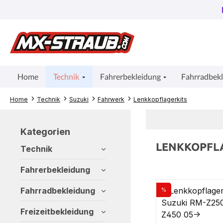
um Hauptinhalt springen
Zur Suche springen
Zur Hauptnavigation springen
Home
Technik
Fahrerbekleidung
Fahrradbek
Home
Technik
Suzuki
Fahrwerk
Lenkkopflagerkits
Kategorien
LENKKOPFL
Technik
Fahrerbekleidung
Fahrradbekleidung
%
Rabatt
Freizeitbekleidung