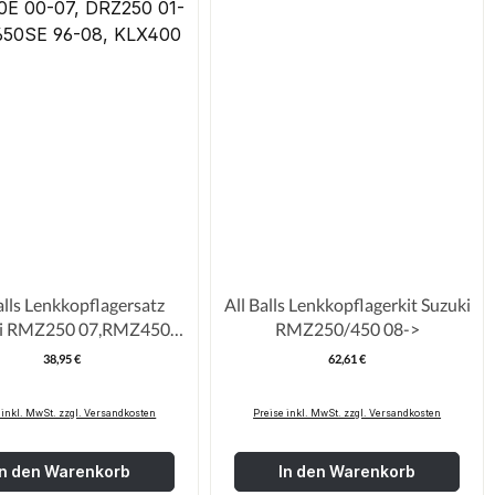
alls Lenkkopflagersatz
All Balls Lenkkopflagerkit Suzuki
ki RMZ250 07,RMZ450
RMZ250/450 08->
,RM 125/250 93-04,
38,95 €
62,61 €
Regulärer Preis:
Regulärer Pre
0E 00-07, DRZ250 01-
650SE 96-08, KLX400 03
 inkl. MwSt. zzgl. Versandkosten
Preise inkl. MwSt. zzgl. Versandkosten
In den Warenkorb
In den Warenkorb