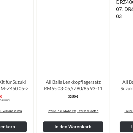
it für Suzuki
All Balls Lenkkopflagersatz
All B
RM-Z450 05->
RM65 03-05,YZ80/85 93-11
Suzu
05
 €
33,50 €
erkaufspreis:
Regulärer Preis:
:
% gespart)
DRZ40
07, DR
gl. Versandkosten
Preise inkl. MwSt. zzgl. Versandkosten
Preise
renkorb
In den Warenkorb