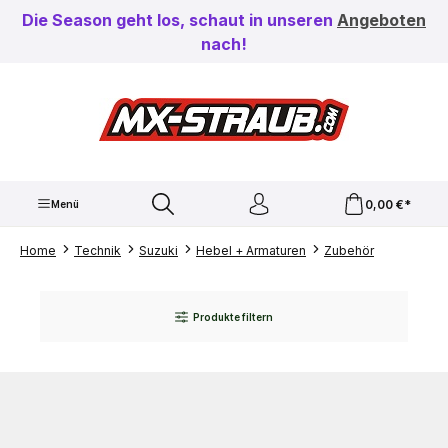
Zum Hauptinhalt springen
Die Season geht los, schaut in unseren
Angeboten
nach!
0,00 €*
Menü
Home
Technik
Suzuki
Hebel + Armaturen
Zubehör
Produkte filtern