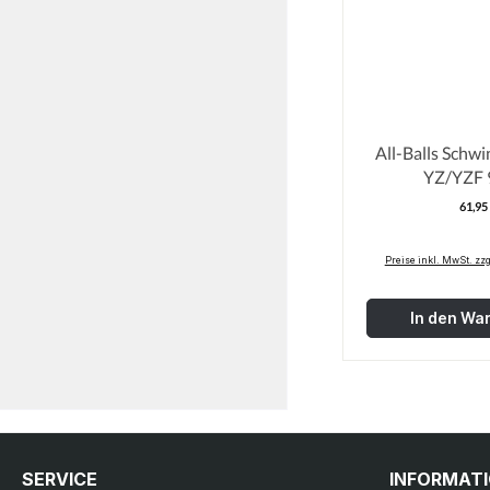
All-Balls Schwi
YZ/YZF 
61,95
R
Preise inkl. MwSt. zz
In den Wa
SERVICE
INFORMAT