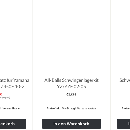
atz für Yamaha
All-Balls Schwingenlagerkit
Schw
YZ250F 14->/YZ450F 10->
YZ/YZF 02-05
 €
61,95 €
erkaufspreis:
Regulärer Preis:
:
% gespart)
gl. Versandkosten
Preise inkl. MwSt. zzgl. Versandkosten
Preise
renkorb
In den Warenkorb