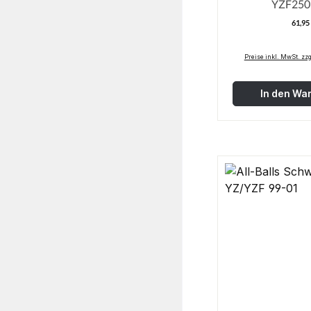
61,95
R
Preise inkl. MwSt. zz
In den Wa