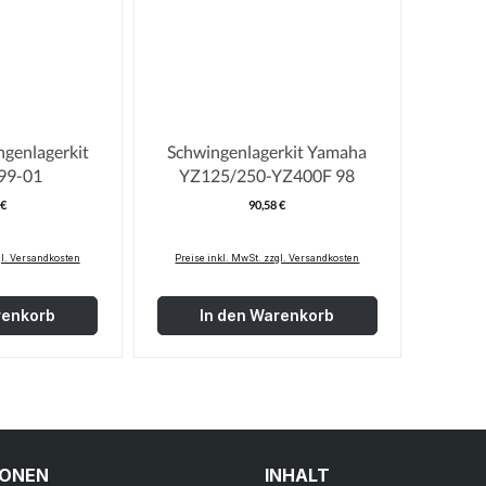
ngenlagerkit
Schwingenlagerkit Yamaha
99-01
YZ125/250-YZ400F 98
 €
90,58 €
egulärer Preis:
Regulärer Preis:
gl. Versandkosten
Preise inkl. MwSt. zzgl. Versandkosten
renkorb
In den Warenkorb
IONEN
INHALT