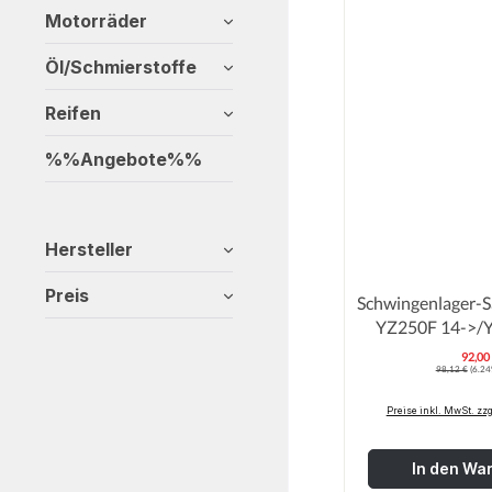
Motorräder
Öl/Schmierstoffe
Reifen
%%Angebote%%
Hersteller
Preis
Schwingenlager-S
92,00
V
Regulärer Preis
98,12 €
(6.24
Preise inkl. MwSt. zz
In den Wa