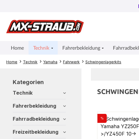
um Hauptinhalt springen
Zur Suche springen
Zur Hauptnavigation springen
Home
Technik
Fahrerbekleidung
Fahrradbek
Home
Technik
Yamaha
Fahrwerk
Schwingenlagerkits
Kategorien
SCHWINGEN
Technik
Fahrerbekleidung
Fahrradbekleidung
%
Rabatt
Freizeitbekleidung