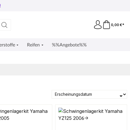
!
0,00 €*
erstoffe
Reifen
%%Angebote%%