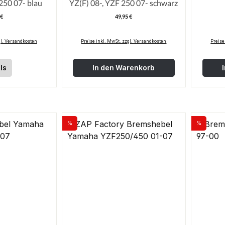
250 07- blau
YZ(F) 08-, YZF 250 07- schwarz
 €
49,95 €
egulärer Preis:
Regulärer Preis:
gl. Versandkosten
Preise inkl. MwSt. zzgl. Versandkosten
Preise
ls
In den Warenkorb
%
%
Rabatt
Rabatt