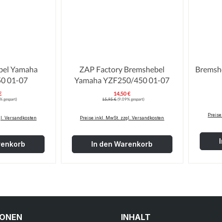
ZAP Factory Bremshebel
YZF250/450 01-07
Yamaha YZF250/450 01-07
€
14,50 €
erkaufspreis:
Verkaufspreis:
:
Regulärer Preis:
% gespart)
15,95 €
(9.09% gespart)
Preise
gl. Versandkosten
Preise inkl. MwSt. zzgl. Versandkosten
renkorb
In den Warenkorb
IONEN
INHALT