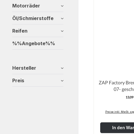
Motorräder
Öl/Schmierstoffe
Reifen
%%Angebote%%
Hersteller
Preis
ZAP Factory Bremsh
07- gesc
13,09
R
Preise inkl. MwSt. zz
In den Wa