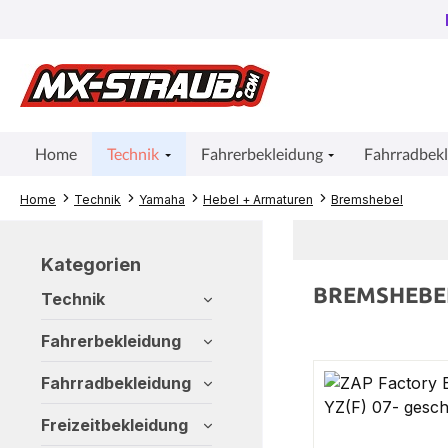
um Hauptinhalt springen
Zur Suche springen
Zur Hauptnavigation springen
Home
Technik
Fahrerbekleidung
Fahrradbek
Home
Technik
Yamaha
Hebel + Armaturen
Bremshebel
Kategorien
BREMSHEBE
Technik
Fahrerbekleidung
Fahrradbekleidung
Freizeitbekleidung