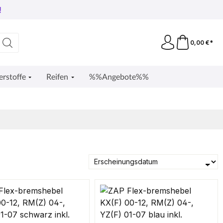
!
0,00 €*
erstoffe
Reifen
%%Angebote%%