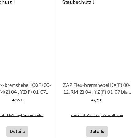
remshebel KX(F) 00-
ZAP Flex-bremshebel KX(F) 00-
M(Z) 04-, YZ(F) 01-07
12, RM(Z) 04-, YZ(F) 01-07 blau
rz inkl. Staubschutz !
inkl. Staubschutz !
47,95 €
47,95 €
Regulärer Preis:
Regulärer Pre
 inkl. MwSt. zzgl. Versandkosten
Preise inkl. MwSt. zzgl. Versandkosten
Details
Details