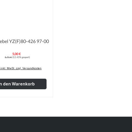
Bremshebel YZ(F)80-426 97-00
5,00 €
Verkaufspreis:
Regulärer Preis:
5,71 €
(12.43% gespart)
 inkl. MwSt. zzgl. Versandkosten
In den Warenkorb