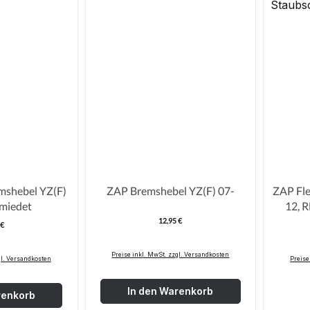
ebel YZ(F)
ZAP Bremshebel YZ(F) 07-
ZAP Flex-b
hmiedet
12, R
schwa
12,95 €
Regulärer Preis:
 €
egulärer Preis:
Preise inkl. MwSt. zzgl. Versandkosten
gl. Versandkosten
Preise
In den Warenkorb
renkorb