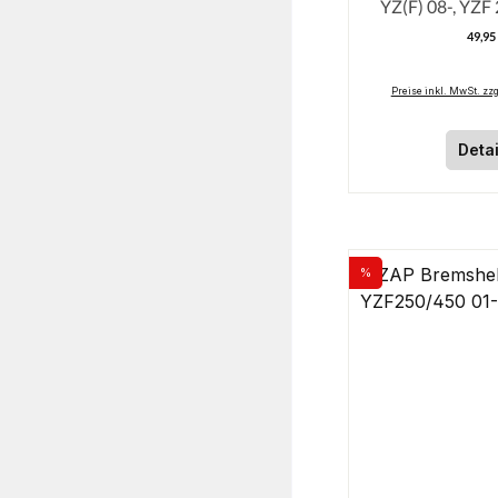
YZ(F) 08-, YZF 
49,95
R
Preise inkl. MwSt. zz
Detai
%
Rabatt