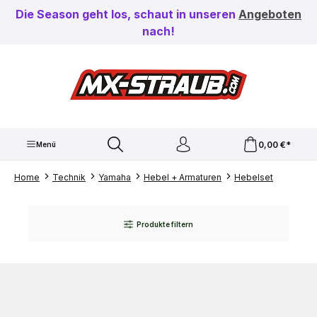
Zum Hauptinhalt springen
Die Season geht los, schaut in unseren
Angeboten
nach!
0,00 €*
Menü
Home
Technik
Yamaha
Hebel + Armaturen
Hebelset
Produkte filtern