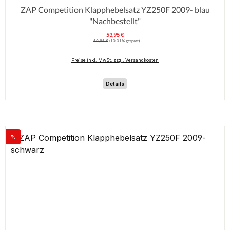
ZAP Competition Klapphebelsatz YZ250F 2009- blau
"Nachbestellt"
53,95 €
Verkaufspreis:
Regulärer Preis:
59,95 €
(10.01% gespart)
Preise inkl. MwSt. zzgl. Versandkosten
Details
%
Rabatt