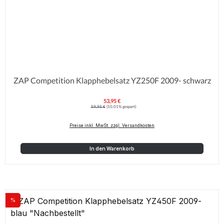
ZAP Competition Klapphebelsatz YZ250F 2009- schwarz
53,95 €
Verkaufspreis:
Regulärer Preis:
59,95 €
(10.01% gespart)
Preise inkl. MwSt. zzgl. Versandkosten
In den Warenkorb
%
Rabatt