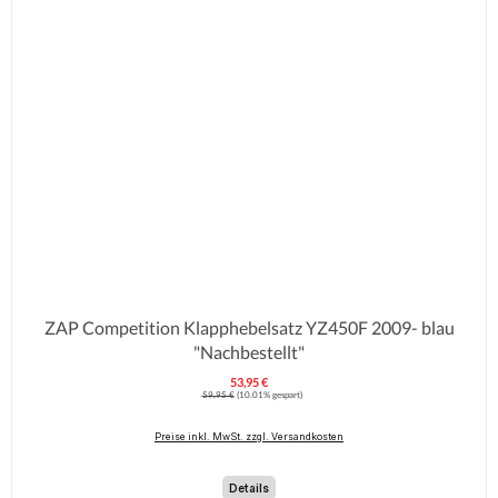
ZAP Competition Klapphebelsatz YZ450F 2009- blau
"Nachbestellt"
53,95 €
Verkaufspreis:
Regulärer Preis:
59,95 €
(10.01% gespart)
Preise inkl. MwSt. zzgl. Versandkosten
Details