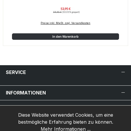
53,95 €
Verkaufspreis:
Regulärer Preis:
59,95 €
(10.01% gespart)
Preise inkl. MwSt. zzgl. Versandkosten
In den Warenkorb
SERVICE
INFORMATIONEN
INHALT
Diese Website verwendet Cookies, um eine
MARKEN-HERSTELLER
bestmögliche Erfahrung bieten zu können.
Mehr Informationen ...