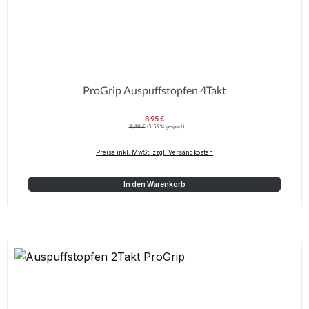
ProGrip Auspuffstopfen 4Takt
8,95 €
Verkaufspreis:
Regulärer Preis:
9,48 €
(5.59% gespart)
Preise inkl. MwSt. zzgl. Versandkosten
In den Warenkorb