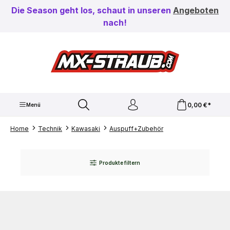
Zum Hauptinhalt springen
Die Season geht los, schaut in unseren
Angeboten
nach!
0,00 €*
Menü
Home
Technik
Kawasaki
Auspuff+Zubehör
Produkte filtern