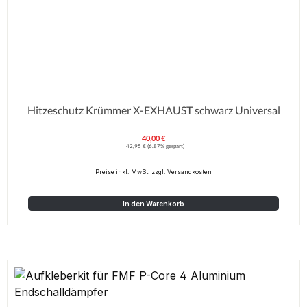
Hitzeschutz Krümmer X-EXHAUST schwarz Universal
40,00 €
Verkaufspreis:
Regulärer Preis:
42,95 €
(6.87% gespart)
Preise inkl. MwSt. zzgl. Versandkosten
In den Warenkorb