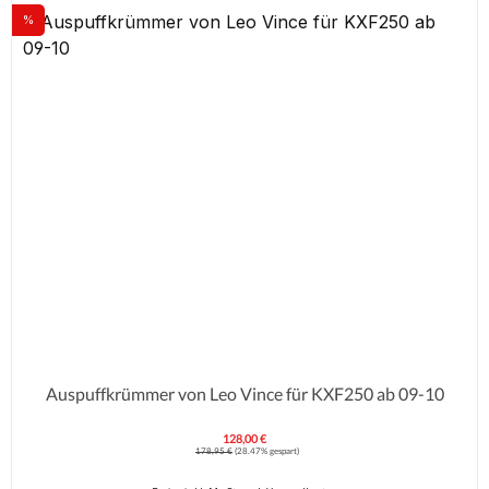
%
Rabatt
Auspuffkrümmer von Leo Vince für KXF250 ab 09-10
128,00 €
Verkaufspreis:
Regulärer Preis:
178,95 €
(28.47% gespart)